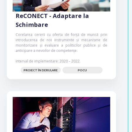
ReCONECT - Adaptare la
Schimbare
Corelarea cererii cu oferta de forță de muncă prin
introducerea de noi instrumente și mecanisme de
monitorizare și evaluare a politicilor publice și de
anticipare a nevoilor de competențe.
Interval de implementare: 2020 – 2022.
PROIECT ÎN DERULARE
POCU