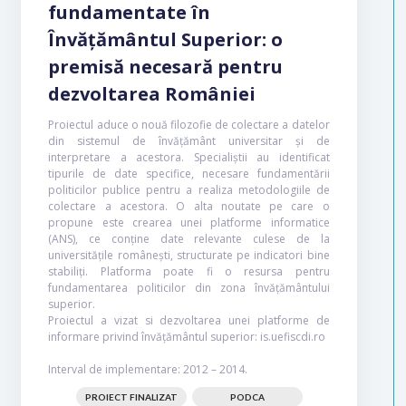
fundamentate în
Învățământul Superior: o
premisă necesară pentru
dezvoltarea României
Proiectul aduce o nouă filozofie de colectare a datelor
din sistemul de învățământ universitar și de
interpretare a acestora. Specialiștii au identificat
tipurile de date specifice, necesare fundamentării
politicilor publice pentru a realiza metodologiile de
colectare a acestora. O alta noutate pe care o
propune este crearea unei platforme informatice
(ANS), ce conține date relevante culese de la
universitățile românești, structurate pe indicatori bine
stabiliți. Platforma poate fi o resursa pentru
fundamentarea politicilor din zona învățământului
superior.
Proiectul a vizat si dezvoltarea unei platforme de
informare privind învățământul superior: is.uefiscdi.ro
Interval de implementare: 2012 – 2014.
PROIECT FINALIZAT
PODCA