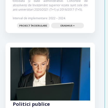
totodată și date administrative. Cohortele de
absolvenți de învățământ superior vizate sunt cele din
anii universitari 2020/2021 (T+1) și 2016/2017 (T+5).
Interval de implementare: 2022 – 2024.
PROIECT ÎN DERULARE
ERASMUS +
Politici publice