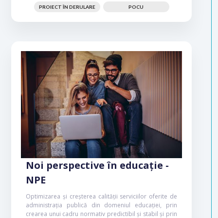
PROIECT ÎN DERULARE
POCU
Noi perspective în educație -
NPE
Optimizarea și creșterea calității serviciilor oferite de
administrația publică din domeniul educației, prin
crearea unui cadru normativ predictibil și stabil și prin