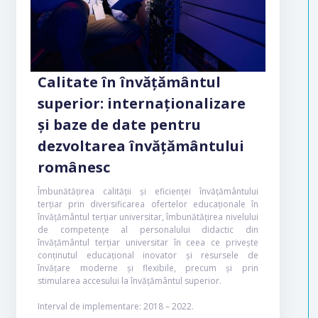
Calitate în învățământul
superior: internaționalizare
și baze de date pentru
dezvoltarea învățământului
românesc
Îmbunătățirea calității și eficienței învățământului
terțiar prin diversificarea ofertelor educaționale în
învățământul terțiar universitar, îmbunătățirea nivelului
de competențe al personalului didactic din
învățământul terțiar universitar în ceea ce privește
conținutul educațional inovator și resursele de
învățare moderne și flexibile, precum și prin
stimularea accesului la învățământul superior.
Interval de implementare: 2018 – 2022.