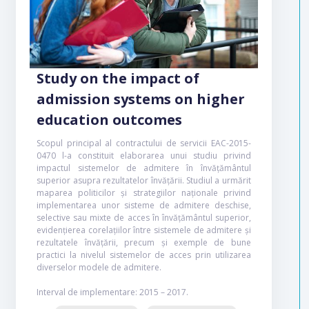
Study on the impact of
admission systems on higher
education outcomes
Scopul principal al contractului de servicii EAC-2015-
0470 l-a constituit elaborarea unui studiu privind
impactul sistemelor de admitere în învățământul
superior asupra rezultatelor învățării. Studiul a urmărit
maparea politicilor și strategiilor naționale privind
implementarea unor sisteme de admitere deschise,
selective sau mixte de acces în învățământul superior,
evidențierea corelațiilor între sistemele de admitere și
rezultatele învățării, precum și exemple de bune
practici la nivelul sistemelor de acces prin utilizarea
diverselor modele de admitere.
Interval de implementare: 2015 – 2017.