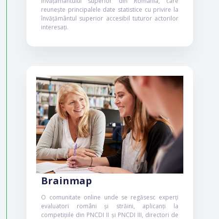
învățământului superior din România, care
performanță în
reunește principalele date statistice cu privire la
învățământul superior accesibil tuturor actorilor
predare – Calitate,
interesați.
diversitate și inovare
în universitățile din
România
Proiectul urmărește îmbunătățirea
managementului și asigurarea calității
sistemului de învățământ superior
românesc prin consolidarea capacității
strategice și a autonomiei universităților.
Proiectul găzduiește desfășurarea unui
exercițiu internațional de evaluare a
universităților românești, conform Legii
Educației Naționale.
Interval de implementare: 2011 – 2014.
Brainmap
PROIECT FINALIZAT
POSDRU
O comunitate online unde se regăsesc experți
evaluatori români și străini, aplicanți la
competițiile din PNCDI II și PNCDI III, directori de