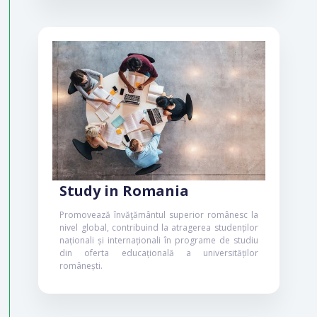
Politici bazate pe
evidențe și impactul
asupra pieței forței de
muncă (INFO-HE)
Prin acest proiect, se implementează
integral Registrul Matricol al Universităților
din România (RMUR) pentru toți studenții
Study in Romania
înscriși în învățământul superior, ceea ce
va duce la construcția unei imagini reale a
Promovează învăţământul superior românesc la
capitalului uman din învățământul
nivel global, contribuind la atragerea studenților
superior. În paralel, este elaborat Registrul
naționali și internaționali în programe de studiu
Educațional Integrat (REI), printr-o soluție
din oferta educațională a universităților
de tip cloud-computing, care va furniza
românești.
volumul necesar de informații pentru
urmărirea întregului parcurs educațional al
studentului, prin interoperarea RMUR cu
sistemele de gestiune a datelor din