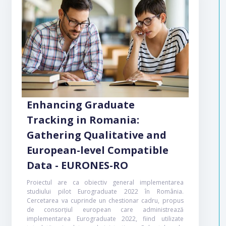
Enhancing Graduate
Tracking in Romania:
Gathering Qualitative and
European-level Compatible
Data - EURONES-RO
Proiectul are ca obiectiv general implementarea
studiului pilot Eurograduate 2022 în România.
Cercetarea va cuprinde un chestionar cadru, propus
de consorțiul european care administrează
implementarea Eurograduate 2022, fiind utilizate