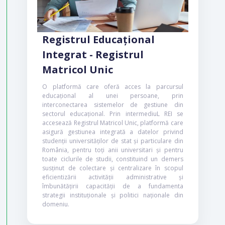
universitar pentru un
învățământ superior
de calitate
Registrul Educațional
Integrat - Registrul
Proiectul își propune să crească calitatea
în sistemul de învățământ superior, în
Matricol Unic
contextul implementării Procesului
Bologna, prin îmbunătățirea abordării
O platformă care oferă acces la parcursul
strategice a universităților din România la
educațional al unei persoane, prin
nivel local, național și internațional.
interconectarea sistemelor de gestiune din
sectorul educațional. Prin intermediuL REI se
Interval de implementare: 2014 – 2015.
accesează Registrul Matricol Unic, platformă care
asigură gestiunea integrată a datelor privind
PROIECT FINALIZAT
POSDRU
studenții universităților de stat și particulare din
România, pentru toți anii universitari și pentru
toate ciclurile de studii, constituind un demers
susținut de colectare și centralizare în scopul
eficientizării activității administrative și
îmbunătățirii capacității de a fundamenta
strategii instituționale și politici naționale din
domeniu.